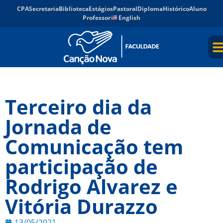
CPA
Secretaria
Biblioteca
Estágios
Pastoral
Diploma
Histórico
Aluno
Professor
English
Terceiro dia da
Jornada de
Comunicação tem
participação de
Rodrigo Alvarez e
Vitória Durazzo
13/05/2021