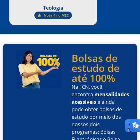
Teologia
Nota 4 no MEC
Bolsas de
estudo de
até 100%​
Na FCN, você
encontra
mensalidades
acessíveis
e ainda
pode obter bolsas de
estudo por meio dos
nossos dois
programas: Bolsas
Filantrópicas e Bolsa