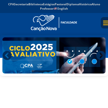
CPA
Secretaria
Biblioteca
Estágios
Pastoral
Diploma
Histórico
Aluno
Professor
English