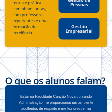
teoria e prática
Pessoas
caminham juntas,
com professores
experientes e uma
Gestão
formação de
Empresarial
excelência.
O que os alunos falam?
Estar na Faculdade Canção Nova cursando
Administração me proporcionou um ambiente
acolhedor, de respeito e me fez crescer na