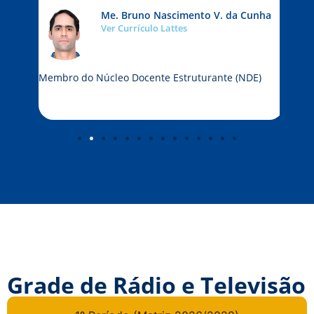
s
Me. Bruno Nascimento V. da Cunha
Ver Currículo Lattes
Coord
Docen
Membro do Núcleo Docente Estruturante (NDE)
Discip
- Cap
Grade de Rádio e Televisão