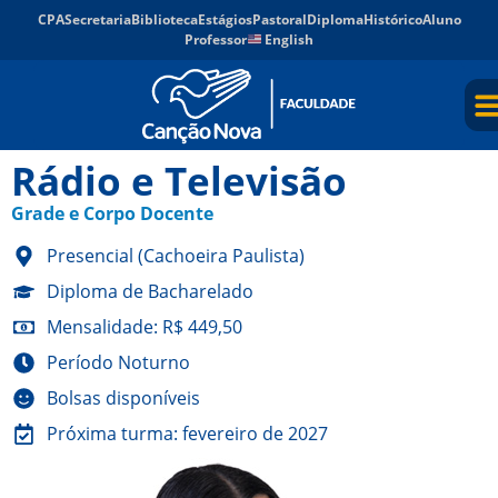
CPA
Secretaria
Biblioteca
Estágios
Pastoral
Diploma
Histórico
Aluno
Professor
English
Rádio e Televisão
Grade e Corpo Docente
Presencial (Cachoeira Paulista)
Diploma de Bacharelado
Mensalidade: R$ 449,50
Período Noturno
Bolsas disponíveis
Próxima turma: fevereiro de 2027