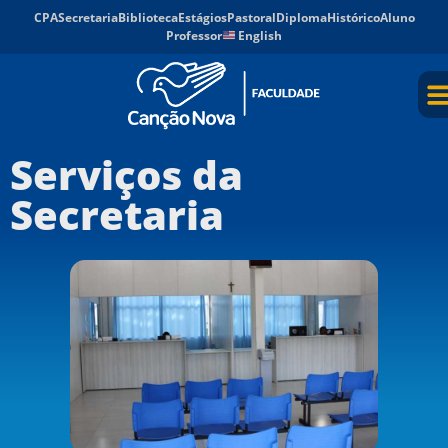
CPA
Secretaria
Biblioteca
Estágios
Pastoral
Diploma
Histórico
Aluno
Professor
English
Serviços da
Secretaria