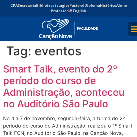
CPA
Secretaria
Biblioteca
Estágios
Pastoral
Diploma
Histórico
Aluno
Professor
English
Tag:
eventos
Smart Talk, evento do 2º
período do curso de
Administração, aconteceu
no Auditório São Paulo
No dia 7 de novembro, segunda-feira, a turma do 2º
período do curso de Administração, realizou o 1º Smart
Talk FCN, no Auditório São Paulo, na Canção Nova,