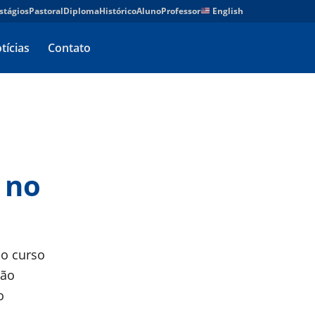
stágios
Pastoral
Diploma
Histórico
Aluno
Professor
English
tícias
Contato
 no
do curso
São
o