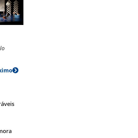
lo
ximo
ráveis
emora