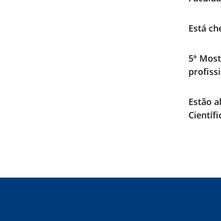
Está ch
5ª Most
profiss
Estão a
Científ