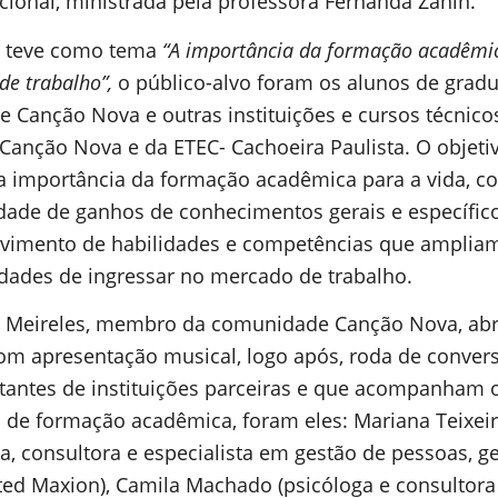
cional, ministrada pela professora Fernanda Zanin.
o teve como tema
“A importância da formação acadêmi
de trabalho”,
o público-alvo foram os alunos de grad
e Canção Nova e outras instituições e cursos técnico
 Canção Nova e da ETEC- Cachoeira Paulista. O objetiv
 a importância da formação acadêmica para a vida, 
idade de ganhos de conhecimentos gerais e específico
vimento de habilidades e competências que amplia
dades de ingressar no mercado de trabalho.
 Meireles, membro da comunidade Canção Nova, abr
om apresentação musical, logo após, roda de conver
tantes de instituições parceiras e que acompanham 
 de formação acadêmica, foram eles: Mariana Teixei
ga, consultora e especialista em gestão de pessoas, g
ed Maxion), Camila Machado (psicóloga e consultora