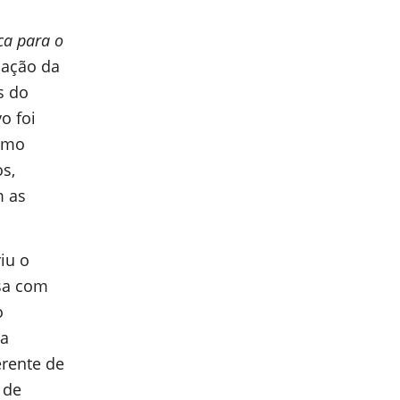
ca para o
uação da
s do
o foi
como
s,
m as
iu o
sa com
o
ra
erente de
 de