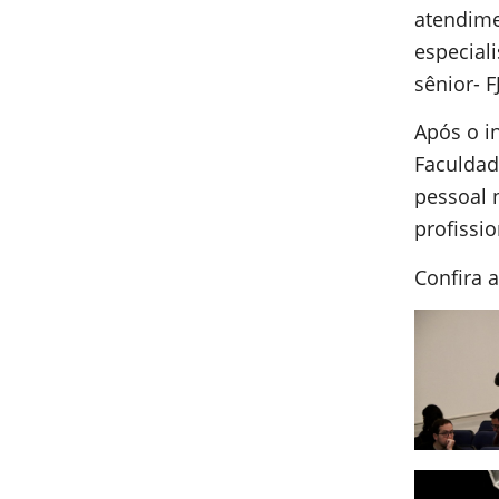
atendime
especial
sênior- FJ
Após o i
Faculdad
pessoal 
profissi
Confira a