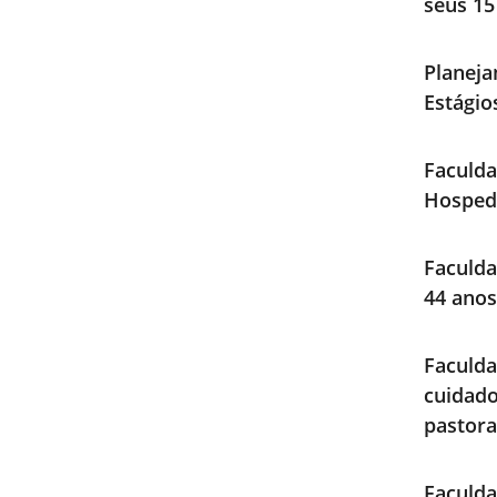
seus 15
Planeja
Estági
Faculda
Hosped
Faculda
44 anos
Faculd
cuidad
pastora
Faculda