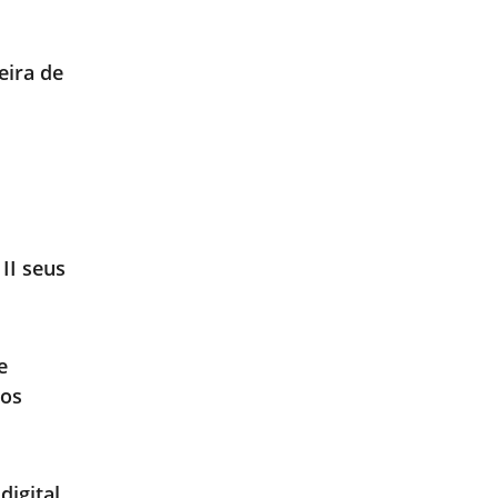
eira de
II seus
e
tos
digital