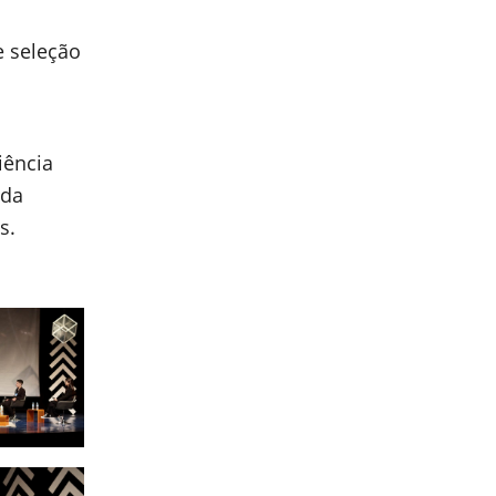
e seleção
iência
ida
os.