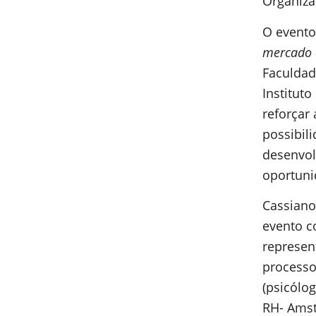
Organiza
O event
mercado 
Faculdad
Instituto
reforçar
possibil
desenvol
oportuni
Cassiano
evento c
represen
processo
(psicólo
RH- Amst