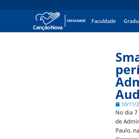
Faculdade
Gradu
Sma
per
Adm
Aud
10/11/
No dia 7
de Admin
Paulo, n