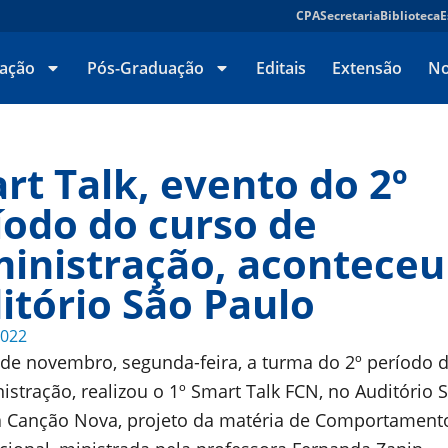
CPA
Secretaria
Biblioteca
E
ação
Pós-Graduação
Editais
Extensão
No
rt Talk, evento do 2º
íodo do curso de
inistração, aconteceu
itório São Paulo
2022
 de novembro, segunda-feira, a turma do 2º período 
istração, realizou o 1º Smart Talk FCN, no Auditório 
a Canção Nova, projeto da matéria de Comportament