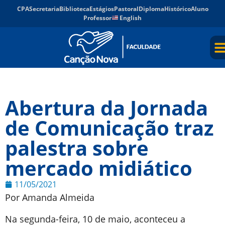
CPA
Secretaria
Biblioteca
Estágios
Pastoral
Diploma
Histórico
Aluno
Professor
English
Abertura da Jornada
de Comunicação traz
palestra sobre
mercado midiático
11/05/2021
Por Amanda Almeida
Na segunda-feira, 10 de maio, aconteceu a