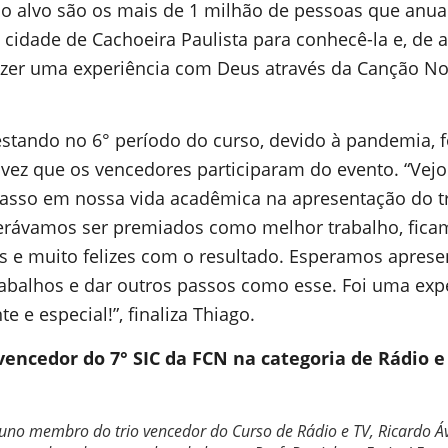
co alvo são os mais de 1 milhão de pessoas que anu
a cidade de Cachoeira Paulista para conhecê-la e, de
azer uma experiência com Deus através da Canção No
tando no 6° período do curso, devido à pandemia, f
 vez que os vencedores participaram do evento. “Vej
asso em nossa vida acadêmica na apresentação do t
rávamos ser premiados como melhor trabalho, fica
s e muito felizes com o resultado. Esperamos aprese
rabalhos e dar outros passos como esse. Foi uma exp
nte e especial!”, finaliza Thiago.
vencedor do 7° SIC da FCN na categoria de Rádio 
uno membro do trio vencedor do Curso de Rádio e TV, Ricardo Áv