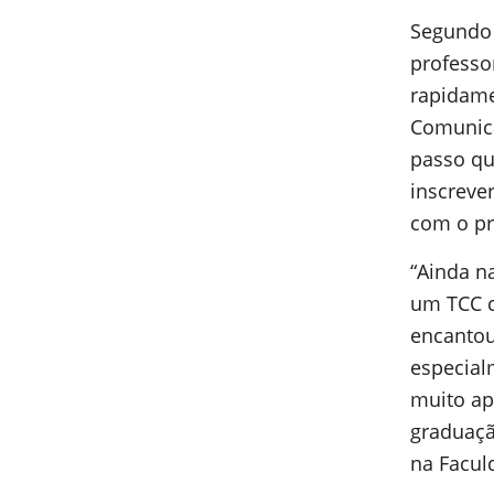
Segundo 
professor
rapidame
Comunica
passo qu
inscreve
com o pr
“Ainda n
um TCC c
encantou
especial
muito apr
graduaçã
na Facul