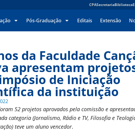
CPA
Secretaria
Biblioteca
E
ação
Pós-Graduação
Editais
Extensão
No
nos da Faculdade Canç
a apresentam projeto
Simpósio de Iniciação
tífica da instituição
2022
foram 52 projetos aprovados pela comissão e apresenta
ada categoria (Jornalismo, Rádio e TV, Filosofia e Teologi
ração) teve um aluno vencedor
.