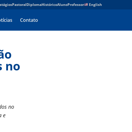
stágios
Pastoral
Diploma
Histórico
Aluno
Professor
English
tícias
Contato
ão
s no
dos no
a e