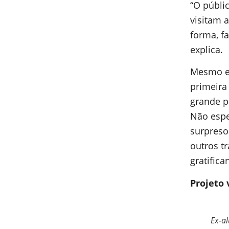
“O públi
visitam 
forma, f
explica.
Mesmo es
primeira
grande p
Não espe
surpreso
outros t
gratifica
Projeto 
Ex-al