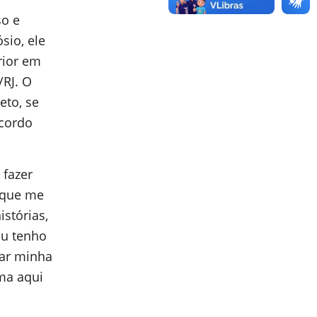
o e
sio, ele
rior em
RJ. O
eto, se
acordo
 fazer
 que me
stórias,
eu tenho
zar minha
ma aqui