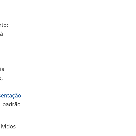
nto:
 à
ia
,
sentação
l padrão
olvidos
,