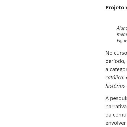
Projeto 
Alun
memb
Figue
No curso
período,
a catego
católica:
histórias
A pesqui
narrativ
da comun
envolver