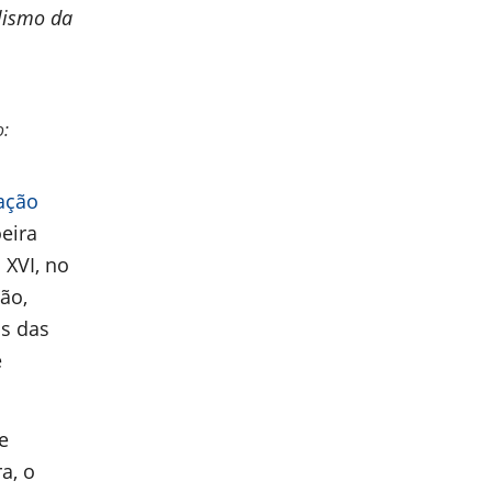
lismo da
o:
iação
eira
 XVI, no
ção,
s das
e
e
a, o