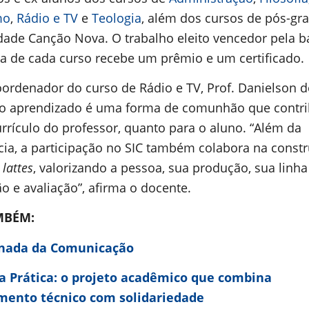
mo
,
Rádio e TV
e
Teologia
, além dos cursos de pós-gr
dade Canção Nova. O trabalho eleito vencedor pela 
va de cada curso recebe um prêmio e um certificado.
oordenador do curso de Rádio e TV, Prof. Danielson d
, o aprendizado é uma forma de comunhão que contri
urrículo do professor, quanto para o aluno. “Além da
cia, a participação no SIC também colabora na const
o
lattes
, valorizando a pessoa, sua produção, sua linha
o e avaliação”, afirma o docente.
MBÉM:
ornada da Comunicação
a Prática: o projeto acadêmico que combina
mento técnico com solidariedade