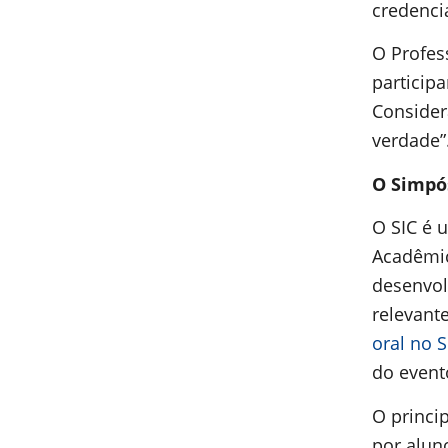
credenci
O Profes
particip
Consider
verdade”
O Simpó
O SIC é 
Acadêmic
desenvol
relevant
oral no 
do event
O princi
por alun