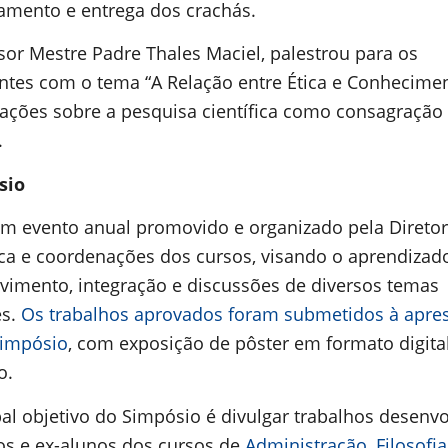
amento e entrega dos crachás.
sor Mestre Padre Thales Maciel, palestrou para os
antes com o tema “A Relação entre Ética e Conhecime
ações sobre a pesquisa científica como consagração
.
sio
um evento anual promovido e organizado pela Diretor
a e coordenações dos cursos, visando o aprendizado
vimento, integração e discussões de diversos temas
es.
Os trabalhos aprovados foram submetidos à apre
Simpósio
, com exposição de pôster em formato digita
o.
pal objetivo do Simpósio é divulgar trabalhos desenv
os e ex-alunos dos cursos de
Administração
,
Filosofia