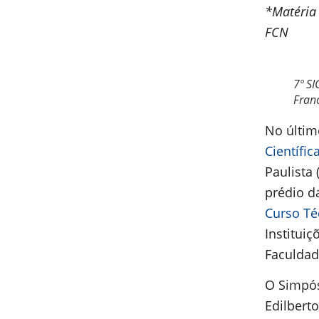
*Matéria 
FCN
7º SI
Franc
No últim
Científica
Paulista
prédio da
Curso Té
Institui
Faculda
O Simpós
Edilbert