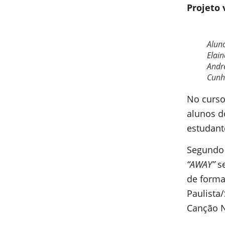
Projeto 
Alun
Elain
André
Cunh
No curso
alunos d
estudant
Segundo 
“AWAY”
se
de forma
Paulista
Canção N