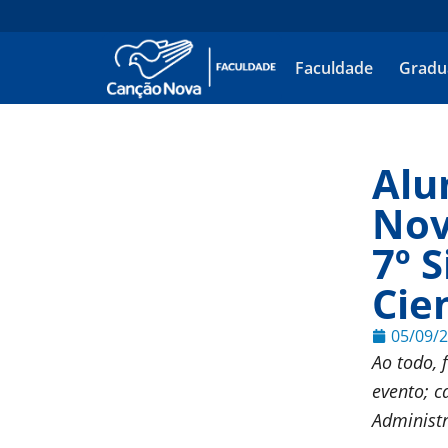
Faculdade
Gradu
Alu
Nov
7º 
Cien
05/09/
Ao todo, 
evento; c
Administ