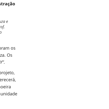
stração
uza e
of.
o
foram os
za. Os
Y”
.
rojeto,
erecerá,
hoeira
omunidade