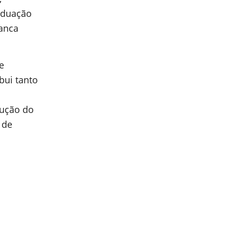
aduação
banca
e
bui tanto
rução do
 de