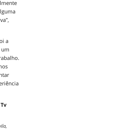
almente
 alguma
va”,
oi a
o um
rabalho.
mos
ntar
eriência
e Tv
ila,