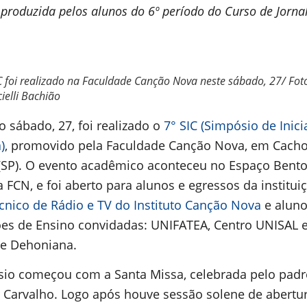
produzida pelos alunos do 6º período do Curso de Jorna
C foi realizado na Faculdade Canção Nova neste sábado, 27/ Fot
ielli Bachião
o sábado, 27, foi realizado o
7° SIC (Simpósio de Inic
)
, promovido pela Faculdade Canção Nova, em Cacho
 (SP). O evento acadêmico aconteceu no Espaço Bento
 FCN, e foi aberto para alunos e egressos da institui
cnico de Rádio e TV do Instituto Canção Nova
e aluno
ções de Ensino convidadas: UNIFATEA, Centro UNISAL 
de Dehoniana.
io começou com a Santa Missa, celebrada pelo padr
o Carvalho. Logo após houve sessão solene de abertur