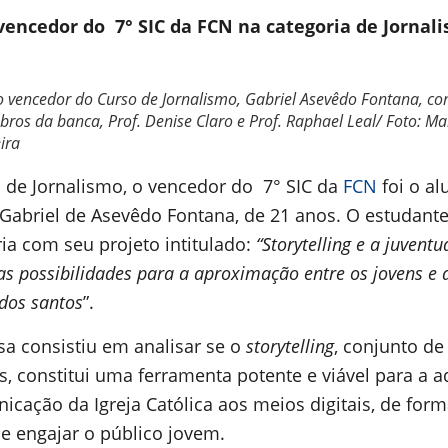
vencedor do 7° SIC da FCN na categoria de Jornal
o vencedor do Curso de Jornalismo, Gabriel Asevêdo Fontana, co
ros da banca, Prof. Denise Claro e Prof. Raphael Leal/ Foto: Ma
ira
 de Jornalismo, o vencedor do 7° SIC da
FCN
foi o al
 Gabriel de Asevêdo Fontana, de 21 anos. O estudant
ria com seu projeto intitulado:
“Storytelling e a juventu
 as possibilidades para a aproximação entre os jovens e 
 dos santos
”.
sa consistiu em analisar se o
storytelling
, conjunto de
as, constitui uma ferramenta potente e viável para a 
icação da Igreja Católica aos meios digitais, de form
 e engajar o público jovem.