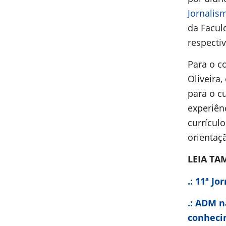
Jornalis
da Facul
respecti
Para o c
Oliveira
para o c
experiên
currícul
orientaçã
LEIA TA
.: 11ª J
.: ADM n
conheci