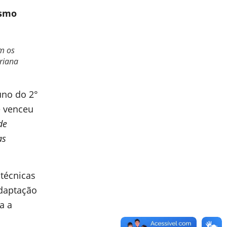
ismo
m os
riana
uno do 2°
e venceu
de
as
 técnicas
adaptação
a a