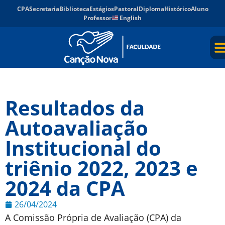
CPA
Secretaria
Biblioteca
Estágios
Pastoral
Diploma
Histórico
Aluno
Professor
English
Resultados da
Autoavaliação
Institucional do
triênio 2022, 2023 e
2024 da CPA
26/04/2024
A Comissão Própria de Avaliação (CPA) da