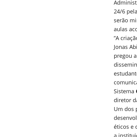
Administ
24/6 pela
serão mi
aulas a
“A criaç
Jonas Ab
pregou a
dissemin
estudant
comunica
Sistema
diretor d
Um dos p
desenvol
éticos e 
a instit