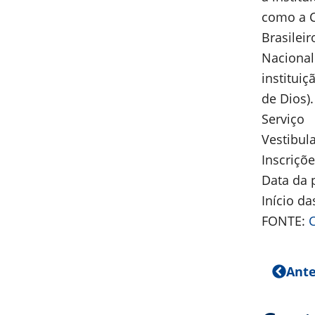
como a C
Brasilei
Nacional
institui
de Dios).
Serviço
Vestibul
Inscriçõe
Data da 
Início da
FONTE:
C
Ante