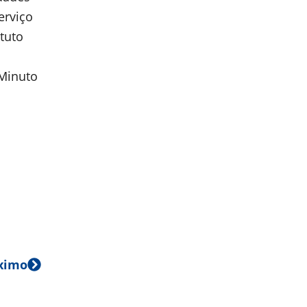
erviço
tuto
 Minuto
ximo