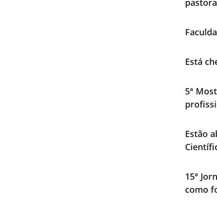
pastora
Faculda
Está ch
5ª Most
profiss
Estão a
Científ
15ª Jor
como fo