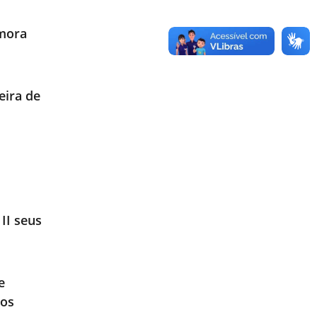
emora
eira de
II seus
e
tos