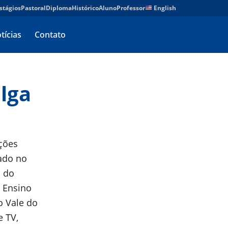
stágios
Pastoral
Diploma
Histórico
Aluno
Professor
English
tícias
Contato
lga
ições
zado no
a do
e Ensino
o Vale do
e TV,