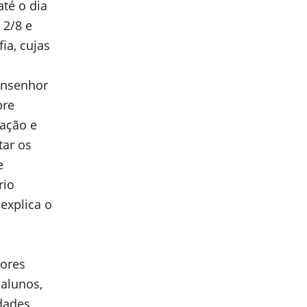
até o dia
 2/8 e
ia, cujas
onsenhor
pre
zação e
tar os
e
rio
explica o
lores
 alunos,
idades