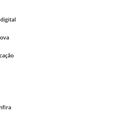
digital
Nova
icação
o
nfira