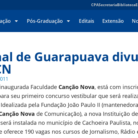
CPA
Secretaria
Biblioteca
E
ação
Pós-Graduação
Editais
Extensão
No
nal de Guarapuava divu
CN
2011
inaugurada Faculdade
Canção Nova
, está com inscr
para seu primeiro concurso vestibular que será reali
. Idealizada pela Fundação João Paulo II (mantenedor
Canção Nova
de Comunicação), a nova Instituição d
 será instalada no município de Cachoeira Paulista, n
 e oferece 190 vagas nos cursos de Jornalismo, Rádio 