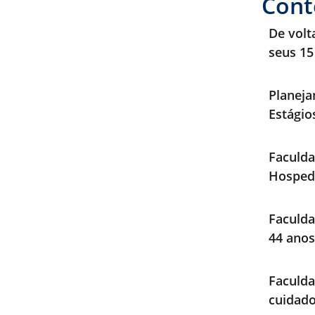
Cont
De volt
seus 15
Planeja
Estági
Faculda
Hosped
Faculda
44 anos
Faculd
cuidad