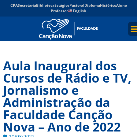
CPA
Secretaria
Biblioteca
Estágios
Pastoral
Diploma
Histórico
Aluno
Professor
English
Aula Inaugural dos
Cursos de Rádio e TV,
Jornalismo e
Administração da
Faculdade Canção
Nova – Ano de 2022
10/03/2022