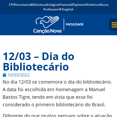
CPA
Secretaria
Biblioteca
Estágios
Pastoral
Diploma
Histórico
Aluno
Professor
English
12/03 – Dia do
Bibliotecário
10/03/2022
No dia 12/03 se comemora o dia do bibliotecário.
A data foi escolhida em homenagem a Manuel
Bastos Tigre, tendo em vista que esse foi
considerado o primeiro bibliotecário do Brasil.
Diferente do que muitos pensam sobre a atuação