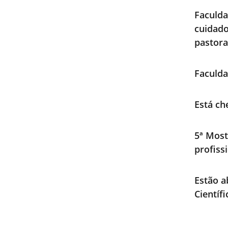
Faculd
cuidad
pastora
Faculda
Está ch
5ª Most
profiss
Estão a
Científ