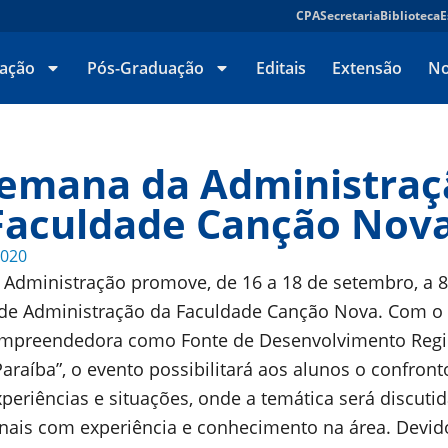
CPA
Secretaria
Biblioteca
E
ação
Pós-Graduação
Editais
Extensão
No
Semana da Administraç
Faculdade Canção Nov
2020
 Administração promove, de 16 a 18 de setembro, a 8
e Administração da Faculdade Canção Nova. Com o 
Empreendedora como Fonte de Desenvolvimento Regi
araíba”, o evento possibilitará aos alunos o confront
xperiências e situações, onde a temática será discutid
onais com experiência e conhecimento na área. Devid