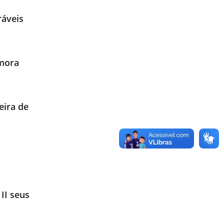
ráveis
emora
eira de
II seus