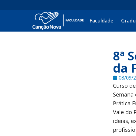
Faculdade
Gradu
8ª 
da 
08/09/
Curso de
Semana d
Prática 
Vale do P
ideias, e
profissi