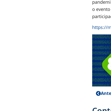
pandemia
o evento
participa
https://
Ante
Cont