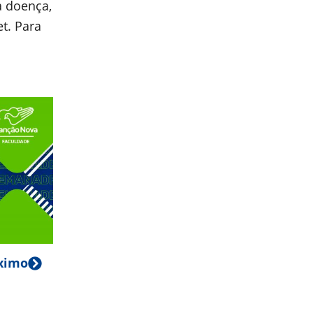
a doença,
t. Para
ximo