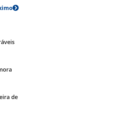
ximo
ráveis
emora
eira de