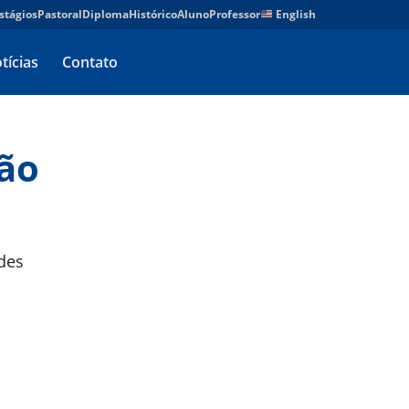
stágios
Pastoral
Diploma
Histórico
Aluno
Professor
English
tícias
Contato
ão
des