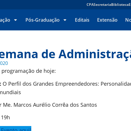
CPA
Secretaria
Biblioteca
E
ação
Pós-Graduação
Editais
Extensão
No
Semana de Administraç
2020
a programação de hoje:
:
O Perfil dos Grandes Empreendedores: Personalida
 mundiais
r Me. Marcos Aurélio Corrêa dos Santos
:
19h
 Evento aqui!