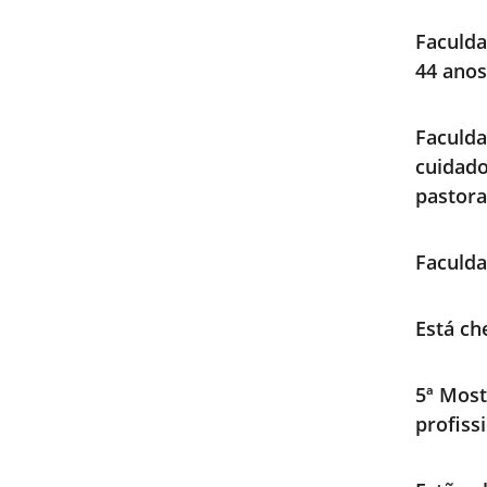
Faculda
44 anos
Faculd
cuidad
pastora
Faculda
Está ch
5ª Most
profiss