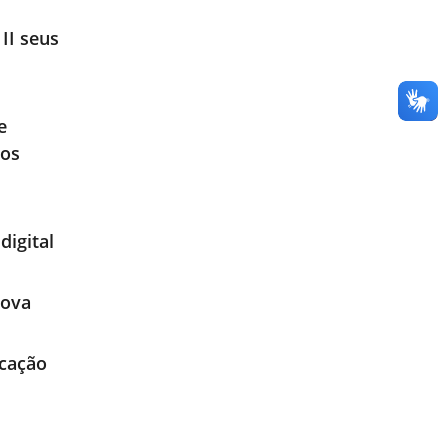
II seus
e
tos
digital
Nova
icação