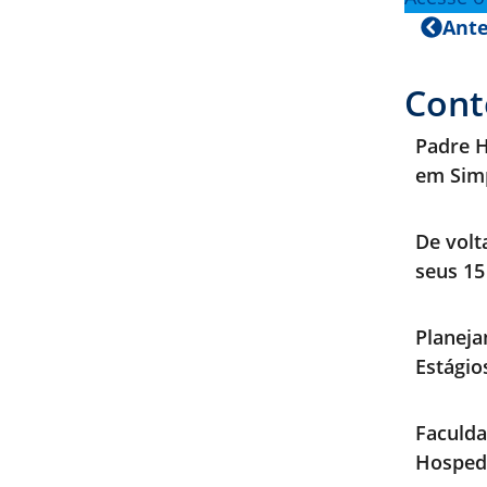
Ante
Cont
Padre H
em Sim
De volt
seus 15
Planeja
Estági
Faculda
Hosped