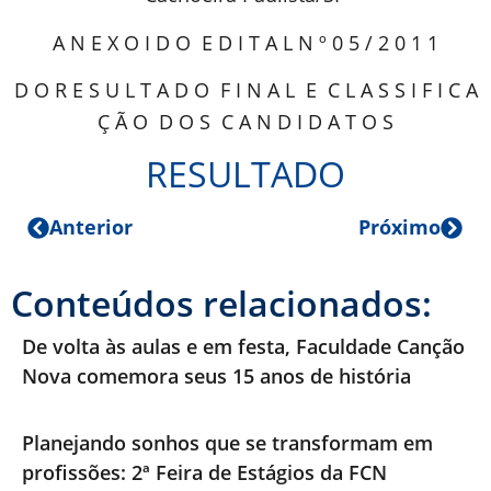
A N E X O I D O E D I T A L N º 0 5 / 2 0 1 1
D O R E S U L T A D O F I N A L E C L A S S I F I C A
Ç Ã O D O S C A N D I D A T O S
RESULTADO
Anterior
Próximo
Conteúdos relacionados:
De volta às aulas e em festa, Faculdade Canção
Nova comemora seus 15 anos de história
Planejando sonhos que se transformam em
profissões: 2ª Feira de Estágios da FCN