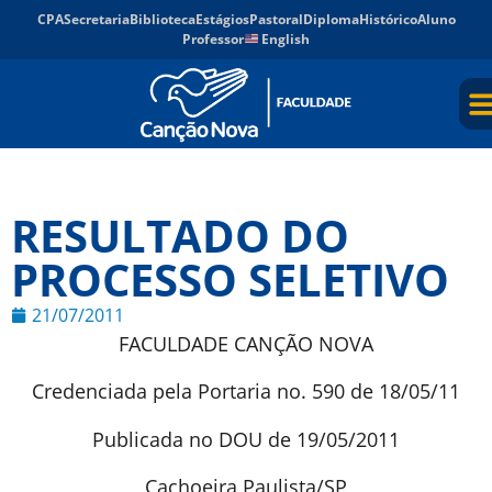
CPA
Secretaria
Biblioteca
Estágios
Pastoral
Diploma
Histórico
Aluno
Professor
English
RESULTADO DO
PROCESSO SELETIVO
21/07/2011
FACULDADE CANÇÃO NOVA
Credenciada pela Portaria no. 590 de 18/05/11
Publicada no DOU de 19/05/2011
Cachoeira Paulista/SP