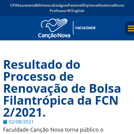
CPA
Secretaria
Biblioteca
Estágios
Pastoral
Diploma
Histórico
Aluno
Professor
English
Resultado do
Processo de
Renovação de Bolsa
Filantrópica da FCN
2/2021.
02/08/2021
Faculdade Canção Nova torna público o