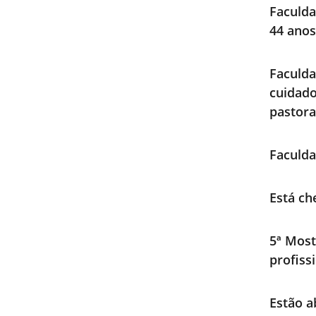
Faculda
44 anos
Faculd
cuidad
pastora
Faculda
Está ch
5ª Most
profiss
Estão a