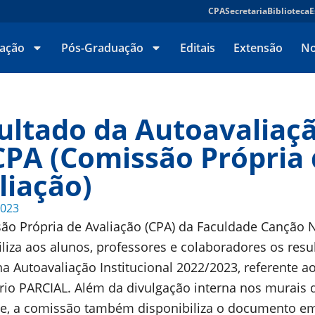
CPA
Secretaria
Biblioteca
E
ação
Pós-Graduação
Editais
Extensão
No
ultado da Autoavaliaç
CPA (Comissão Própria
liação)
2023
ão Própria de Avaliação (CPA) da Faculdade Canção 
iliza aos alunos, professores e colaboradores os resu
a Autoavaliação Institucional 2022/2023, referente ao
ório PARCIAL. Além da divulgação interna nos murais 
e, a comissão também disponibiliza o documento e