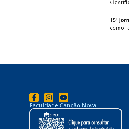
Científ
15ª Jor
como fo
Faculdade Canção Nova