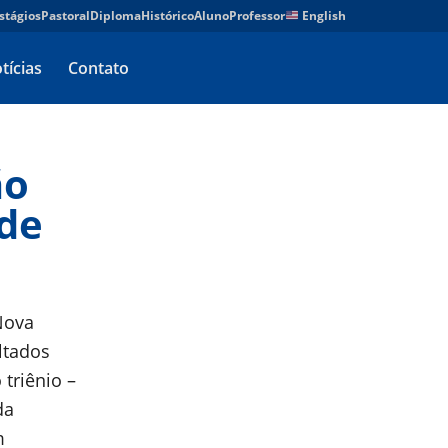
stágios
Pastoral
Diploma
Histórico
Aluno
Professor
English
tícias
Contato
ão
 de
Nova
ltados
 triênio –
da
m