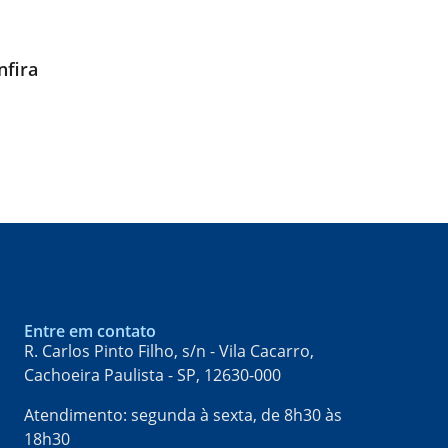
nfira
Entre em contato
R. Carlos Pinto Filho, s/n - Vila Cacarro,
Cachoeira Paulista - SP, 12630-000​
Atendimento: segunda à sexta, de 8h30 às
18h30