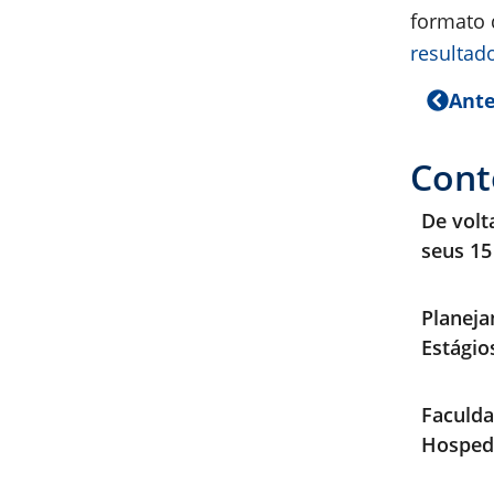
formato 
resultad
Ante
Cont
De volt
seus 15
Planeja
Estági
Faculda
Hosped