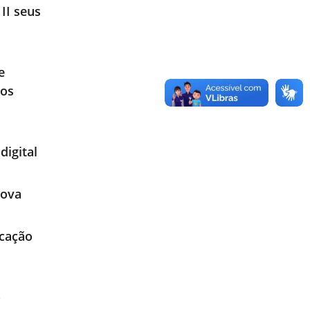
II seus
e
tos
digital
Nova
icação
o