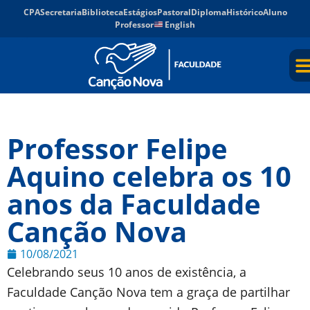
CPA
Secretaria
Biblioteca
Estágios
Pastoral
Diploma
Histórico
Aluno
Professor
English
Professor Felipe
Aquino celebra os 10
anos da Faculdade
Canção Nova
10/08/2021
Celebrando seus 10 anos de existência, a
Faculdade Canção Nova tem a graça de partilhar