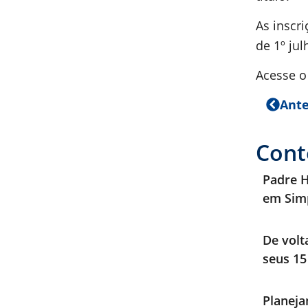
As inscr
de 1º jul
Acesse 
Ante
Cont
Padre H
em Sim
De volt
seus 15
Planeja