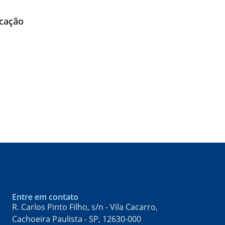
icação
o
Entre em contato
R. Carlos Pinto Filho, s/n - Vila Cacarro,
Cachoeira Paulista - SP, 12630-000​