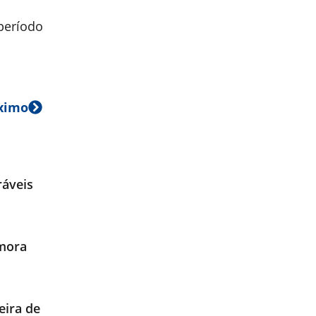
 período
ximo
ráveis
emora
eira de