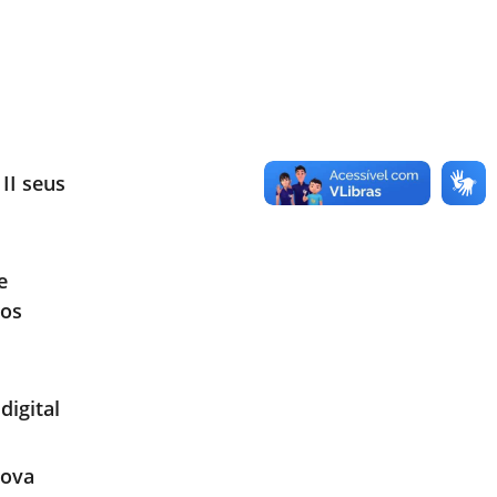
II seus
e
tos
digital
Nova