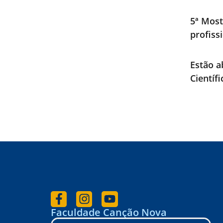
5ª Most
profiss
Estão a
Científ
Faculdade Canção Nova