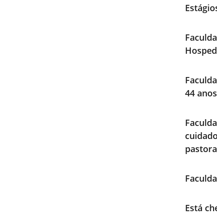
Estági
Faculda
Hosped
Faculda
44 anos
Faculd
cuidad
pastora
Faculda
Está ch