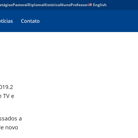
stágios
Pastoral
Diploma
Histórico
Aluno
Professor
English
tícias
Contato
019.2
e TV e
essados a
de novo