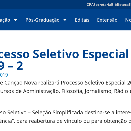
CPA
Secretaria
Biblioteca
E
ação
Pós-Graduação
Editais
Extensão
No
cesso Seletivo Especial
9 – 2
2019
e Canção Nova realizará Processo Seletivo Especial 2
ursos de Administração, Filosofia, Jornalismo, Rádio 
.
so Seletivo – Seleção Simplificada destina-se a inter
rência”, para reabertura de vínculo ou para obtenção 