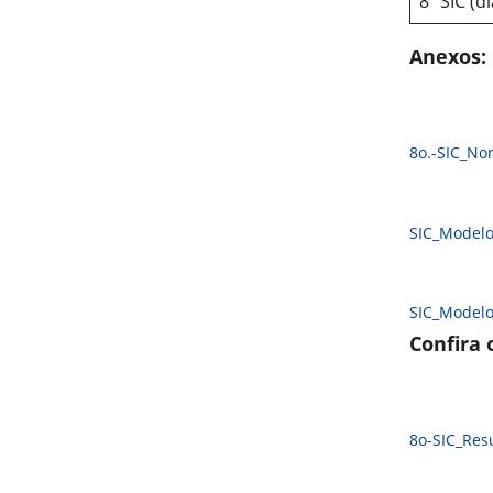
8º SIC (d
Anexos:
8o.-SIC_No
SIC_Model
SIC_Model
Confira 
8o-SIC_Re