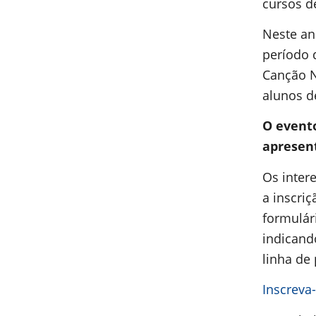
cursos d
Neste an
período 
Canção N
alunos d
O evento
apresen
Os inter
a
inscriç
formulár
indicand
linha de
Inscreva