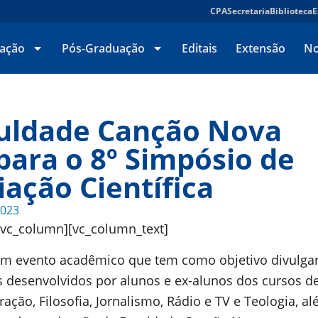
CPA
Secretaria
Biblioteca
E
ação
Pós-Graduação
Editais
Extensão
No
uldade Canção Nova
para o 8º Simpósio de
iação Científica
2023
[vc_column][vc_column_text]
um evento acadêmico que tem como objetivo divulga
s desenvolvidos por alunos e ex-alunos dos cursos d
ação, Filosofia, Jornalismo, Rádio e TV e Teologia, a