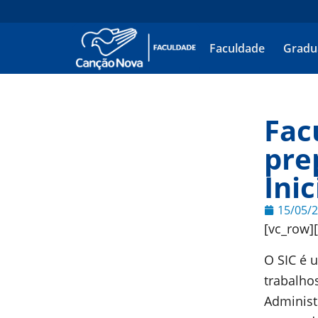
Faculdade
Gradu
Fac
pre
Inic
15/05/
[vc_row]
O SIC é 
trabalho
Administr