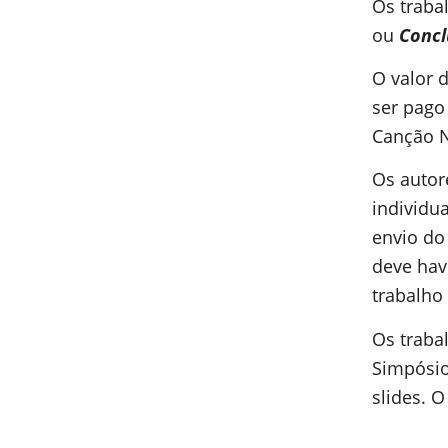
Os traba
ou
Concl
O valor d
ser pago
Canção N
Os autor
individu
envio do
deve hav
trabalho 
Os traba
Simpósio
slides. 