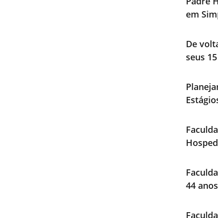
Padre H
em Sim
De volt
seus 15
Planeja
Estági
Faculda
Hosped
Faculda
44 anos
Faculd