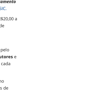
damento
SIC.
R$20,00 a
ade
 pelo
utores
e
 cada
no
és de