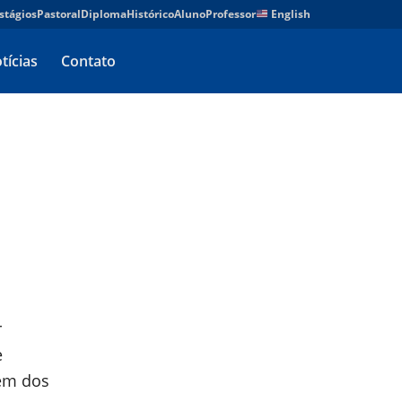
stágios
Pastoral
Diploma
Histórico
Aluno
Professor
English
tícias
Contato
r
e
lém dos