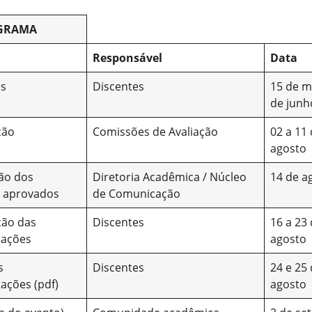
GRAMA
Responsável
Data
es
Discentes
15 de m
de junh
ção
Comissões de Avaliação
02 a 11
agosto
ão dos
Diretoria Acadêmica / Núcleo
14 de a
 aprovados
de Comunicação
ção das
Discentes
16 a 23
tações
agosto
s
Discentes
24 e 25
ações (pdf)
agosto