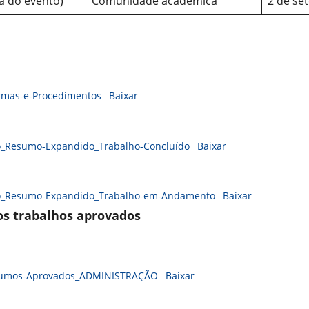
ia do evento)
Comunidade acadêmica
2 de se
rmas-e-Procedimentos
Baixar
o_Resumo-Expandido_Trabalho-Concluído
Baixar
o_Resumo-Expandido_Trabalho-em-Andamento
Baixar
os trabalhos aprovados
sumos-Aprovados_ADMINISTRAÇÃO
Baixar