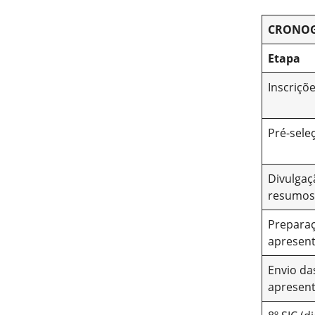
CRONO
Etapa
Inscriçõ
Pré-sele
Divulgaç
resumos
Prepara
apresen
Envio da
apresent