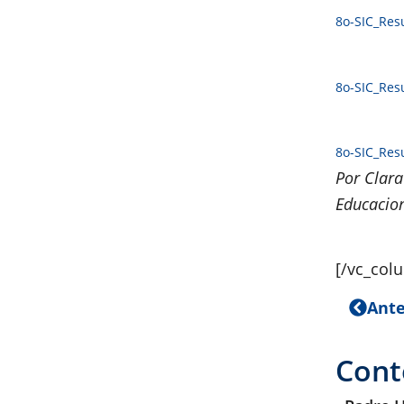
8o-SIC_Re
8o-SIC_Re
8o-SIC_Re
Por Clar
Educacio
[/vc_col
Ante
Cont