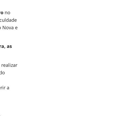
ro
no
aculdade
o Nova e
ra, as
realizar
 do
rir a