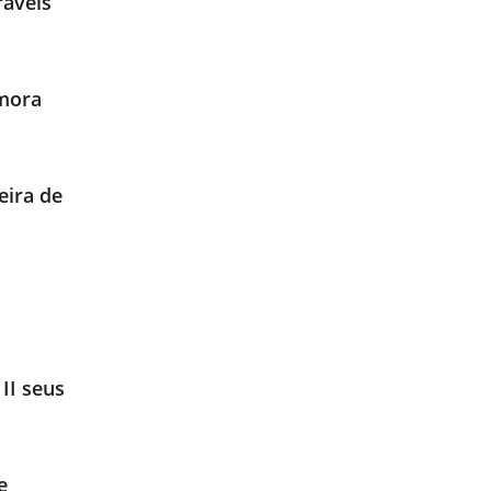
ráveis
emora
eira de
II seus
e