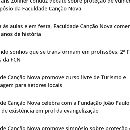
ans Zollner conduz debate sobre proteção de vulne
pósio da Faculdade Canção Nova
a às aulas e em festa, Faculdade Canção Nova com
 anos de história
ndo sonhos que se transformam em profissões: 2ª F
os da FCN
de Canção Nova promove curso livre de Turismo e
agem para setores locais
de Canção Nova celebra com a Fundação João Paulo 
 de existência em prol da evangelização
ade Canção Nova promove simpósio sobre proteção 