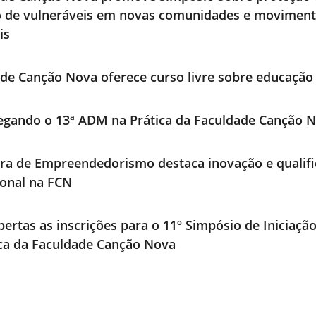
o de vulneráveis em novas comunidades e movimen
is
de Canção Nova oferece curso livre sobre educação 
egando o 13ª ADM na Prática da Faculdade Canção 
ra de Empreendedorismo destaca inovação e qualif
ional na FCN
bertas as inscrições para o 11º Simpósio de Iniciaçã
ica da Faculdade Canção Nova