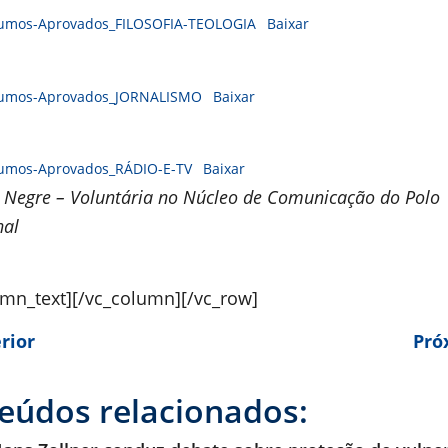
sumos-Aprovados_FILOSOFIA-TEOLOGIA
Baixar
sumos-Aprovados_JORNALISMO
Baixar
sumos-Aprovados_RÁDIO-E-TV
Baixar
a Negre – Voluntária no Núcleo de Comunicação do Polo
nal
umn_text][/vc_column][/vc_row]
rior
Pró
eúdos relacionados: