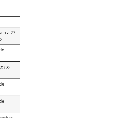
aio a 27
o
 de
gosto
 de
 de