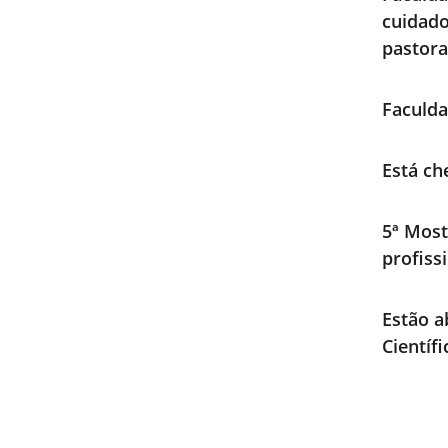
cuidad
pastora
Faculda
Está ch
5ª Most
profiss
Estão a
Científ