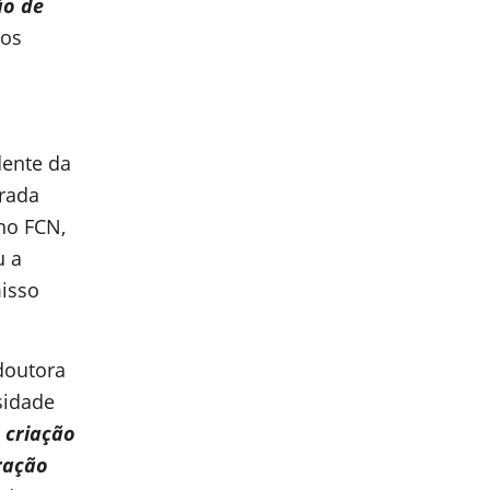
ão de
sos
dente da
rada
no FCN,
u a
isso
doutora
sidade
 criação
eração