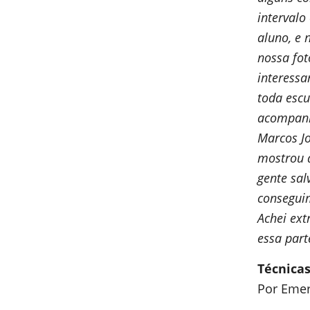
intervalo
aluno, e 
nossa fot
interessa
toda escu
acompanh
Marcos Jo
mostrou 
gente sa
conseguim
Achei ex
essa parte
Técnicas
Por Emer