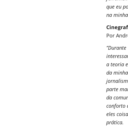
que eu p
na minha 
Cinegraf
Por Andr
‘’Durante
interessa
a teoria 
da minha
jornalism
parte ma
da comuni
conforto 
eles cois
prática.