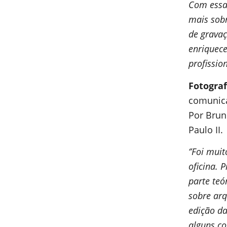
Com essa
mais sobr
de gravaç
enriquec
profission
Fotograf
comunic
Por Brun
Paulo II.
‘’Foi mui
oficina. 
parte teó
sobre ar
edição da
alguns co