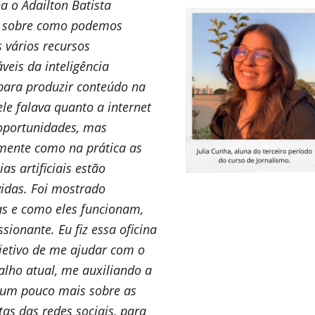
na o Adailton Batista
u sobre como podemos
s vários recursos
veis da inteligência
l para produzir conteúdo na
 ele falava quanto a internet
oportunidades, mas
mente como na prática as
ias artificiais estão
idas. Foi mostrado
s e como eles funcionam,
ssionante. Eu fiz essa oficina
jetivo de me ajudar com o
lho atual, me auxiliando a
 um pouco mais sobre as
as das redes sociais, para