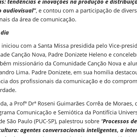
as: tendências e inovações na produção e distribuiç
 audiovisual”
, e contou com a participação de diver
onais da área de comunicação.
 dia
 iniciou com a Santa Missa presidida pelo Vice-presi
de Canção Nova, Padre Donizete Heleno e conceleb
bém missionário da Comunidade Canção Nova e alu
andro Lima. Padre Donizete, em sua homilia destaco
cia dos profissionais da comunicação e do comprom
erdade.
da, a Profª Drª Roseni Guimarães Corrêa de Moraes, 
grama Comunicação e Semiótica da Pontifícia Univer
 de São Paulo (PUC-SP), palestrou sobre
“
Processos de
cultura: agentes conversacionais inteligentes, a int