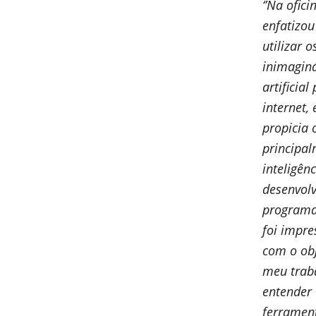
‘’Na ofici
enfatizo
utilizar o
inimaginá
artificia
internet,
propicia 
principal
inteligênc
desenvolv
programa
foi impre
com o ob
meu traba
entender
ferrament