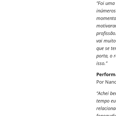
‘’Foi uma
inúmeros 
momentos
motivara
profissão
vai muit
que se t
porta, o 
isso.’’
Perform
Por Nanc
‘’Achei b
tempo eu
relaciona
fonoaudio