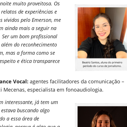
 noite muito proveitosa. Os
relatos de experiências e
 vividos pelo Emerson, me
m ainda mais a seguir na
. Ser um bom profissional
o além do reconhecimento
em, mas a forma como se
respeito e ética transparece
ance Vocal:
agentes facilitadores da comunicação –
i Mecenas, especialista em fonoaudiologia.
em interessante, já tem um
 estava buscando algo
do a essa área de
logia, porque é algo que a