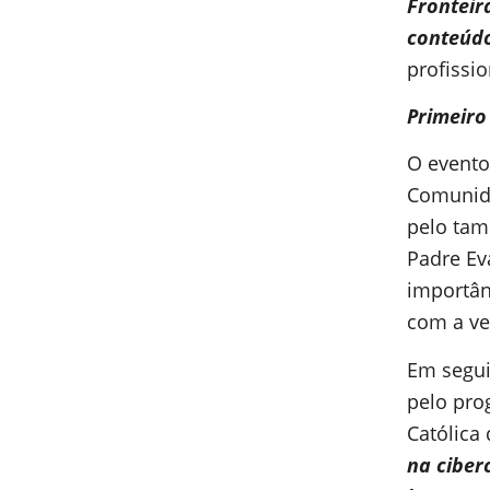
Fronteir
conteúdo
profissi
Primeiro
O evento
Comunida
pelo tam
Padre Ev
importân
com a v
Em segui
pelo pro
Católica
na ciber