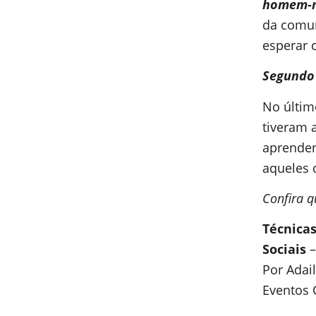
homem-
da comun
esperar c
Segundo
No últim
tiveram 
aprender
aqueles 
Confira q
Técnica
Sociais
–
Por Adai
Eventos 