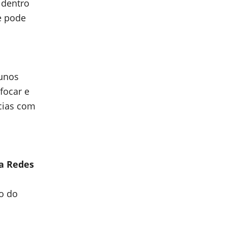
 dentro
e pode
lunos
focar e
ncias com
ra Redes
ão do