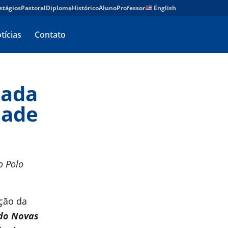
stágios
Pastoral
Diploma
Histórico
Aluno
Professor
English
tícias
Contato
nada
dade
o Polo
ção da
do Novas