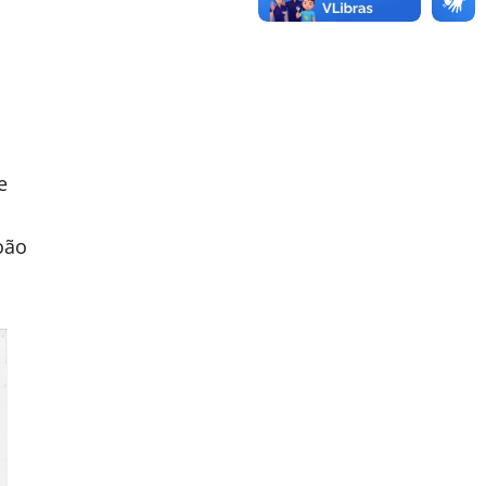
e
oão