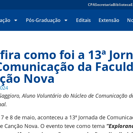
CPA
Secretaria
Biblioteca
E
ação
Pós-Graduação
Editais
Extensão
No
fira como foi a 13ª Jor
Comunicação da Facul
ção Nova
2024
Saggioro, Aluno Voluntário do Núcleo de Comunicação d
al.
 7 e 8 de maio, aconteceu a 13ª Jornada de Comunica
e Canção Nova. O evento teve como tema
“Exploran