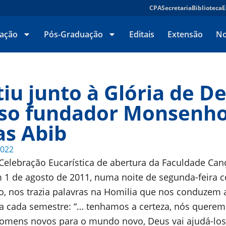
CPA
Secretaria
Biblioteca
E
ação
Pós-Graduação
Editais
Extensão
No
tiu junto à Glória de D
so fundador Monsenh
as Abib
2022
Celebração Eucarística de abertura da Faculdade Can
 1 de agosto de 2011, numa noite de segunda-feira 
io, nos trazia palavras na Homilia que nos conduzem 
 a cada semestre: “… tenhamos a certeza, nós quere
omens novos para o mundo novo, Deus vai ajudá-los.