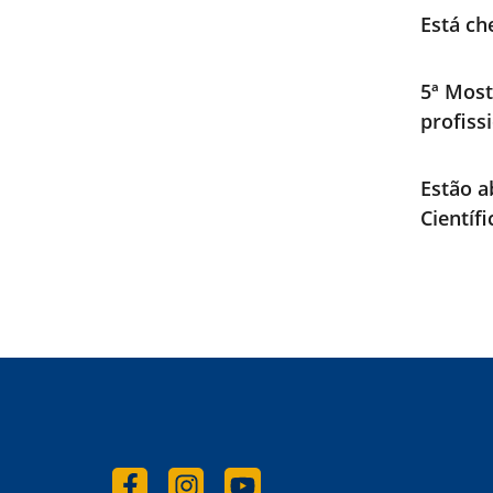
Está ch
5ª Most
profiss
Estão a
Científ