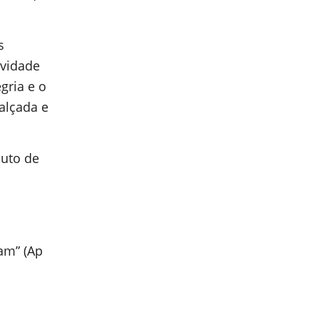
s
ividade
gria e o
 alçada e
buto de
am” (Ap