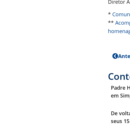
Diretor 
*
Comuni
**
Acomp
homenag
Ante
Cont
Padre H
em Sim
De volt
seus 15