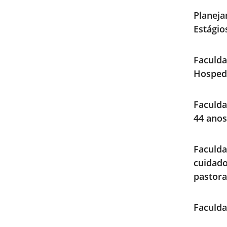
Planeja
Estági
Faculda
Hosped
Faculda
44 anos
Faculd
cuidad
pastora
Faculda