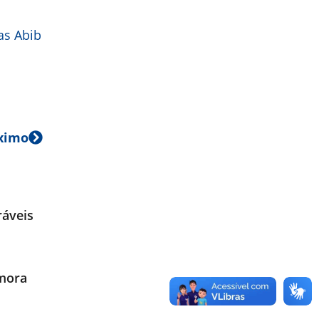
as Abib
ximo
ráveis
emora