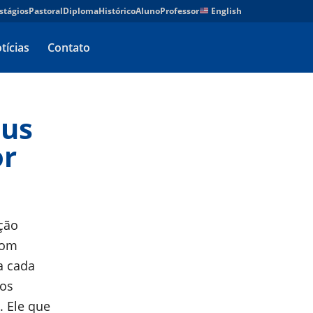
stágios
Pastoral
Diploma
Histórico
Aluno
Professor
English
tícias
Contato
eus
or
ção
com
a cada
mos
 Ele que