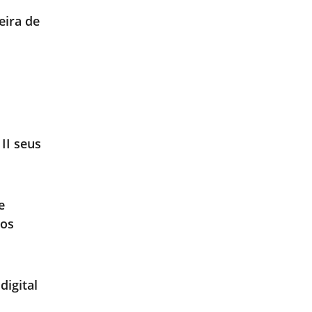
eira de
II seus
e
tos
digital