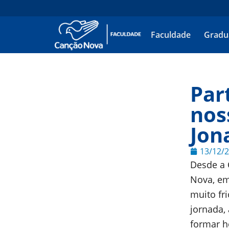
Faculdade
Gradu
Par
nos
Jon
13/12/
Desde a 
Nova, em
muito fr
jornada,
formar h