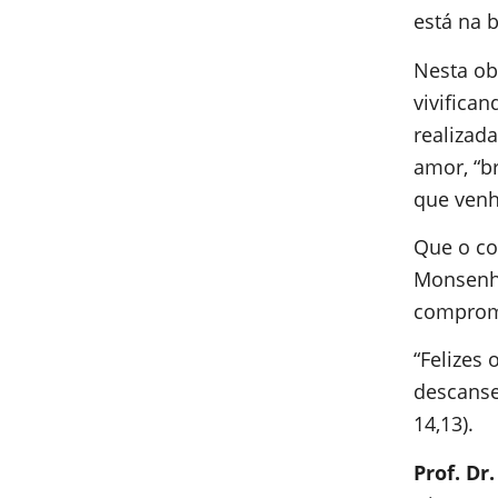
está na b
Nesta ob
vivifican
realizad
amor, “br
que venh
Que o co
Monsenho
compromi
“Felizes
descanse
14,13).
Prof. Dr