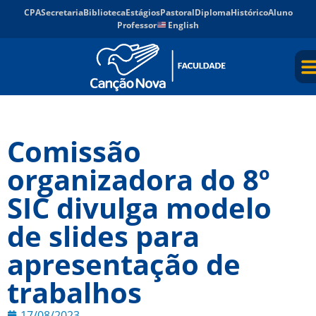
CPA
Secretaria
Biblioteca
Estágios
Pastoral
Diploma
Histórico
Aluno
Professor
English
Comissão
organizadora do 8º
SIC divulga modelo
de slides para
apresentação de
trabalhos
17/08/2023