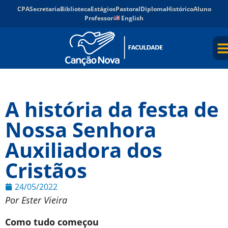
CPA
Secretaria
Biblioteca
Estágios
Pastoral
Diploma
Histórico
Aluno
Professor
English
A história da festa de
Nossa Senhora
Auxiliadora dos
Cristãos
24/05/2022
Por Ester Vieira
Como tudo começou