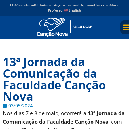
CPA
Secretaria
Biblioteca
Estágios
Pastoral
Diploma
Histórico
Aluno
Professor
English
13ª Jornada da
Comunicação da
Faculdade Canção
Nova
03/05/2024
Nos dias 7 e 8 de maio, ocorrerá a
13ª Jornada da
Comunicação da Faculdade Canção Nova
, com