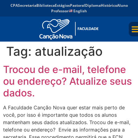
CPA
Secretaria
Biblioteca
Estágios
Pastoral
Diploma
Histórico
Aluno
Professor
English
Tag:
atualização
Trocou de e-mail, telefone
ou endereço? Atualize seus
dados.
A Faculdade Canção Nova quer estar mais perto de
você, por isso é importante que todos os alunos
mantenham seus dados atualizados. Trocou de e-mail,
telefone ou endereço? Envie as informações para a
secretaria. Esse procedimento permitirá que a FCN