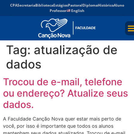
CPA
Secretaria
Biblioteca
Estágios
Pastoral
Diploma
Histórico
Aluno
Professor
English
Tag:
atualização de
dados
Trocou de e-mail, telefone
ou endereço? Atualize seus
dados.
A Faculdade Canção Nova quer estar mais perto de
você, por isso é importante que todos os alunos
mantenham seus dados atualizados. Trocou de e-mail,