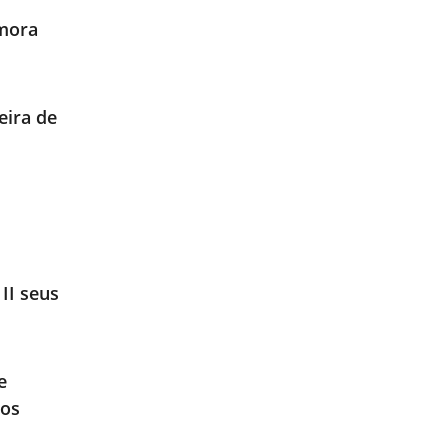
emora
eira de
II seus
e
tos