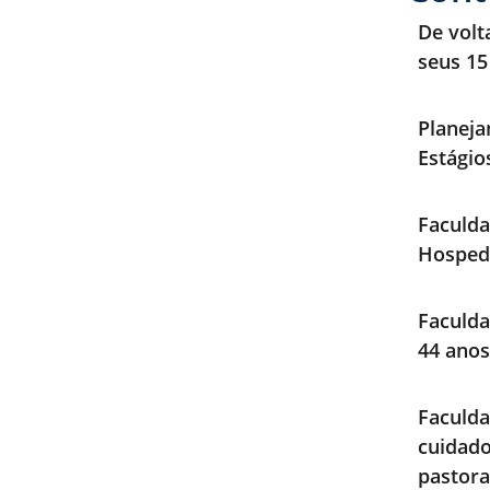
De volt
seus 15
Planeja
Estági
Faculda
Hosped
Faculda
44 anos
Faculd
cuidad
pastora