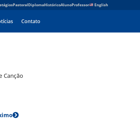
stágios
Pastoral
Diploma
Histórico
Aluno
Professor
English
tícias
Contato
de Canção
ximo