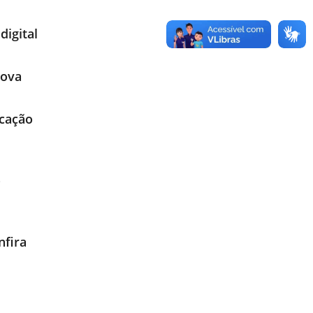
digital
Nova
icação
o
nfira