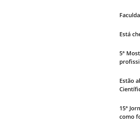
Faculda
Está ch
5ª Most
profiss
Estão a
Científ
15ª Jor
como fo