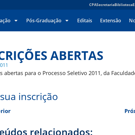
CPA
Secretaria
Biblioteca
E
ação
Pós-Graduação
Editais
Extensão
No
CRIÇÕES ABERTAS
2011
es abertas para o Processo Seletivo 2011, da Faculda
sua inscrição
rior
Pró
eúdos relacionados: