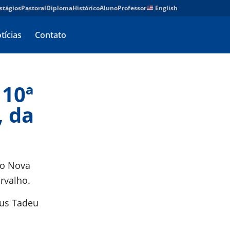
stágios
Pastoral
Diploma
Histórico
Aluno
Professor
English
tícias
Contato
 10ª
, da
ão Nova
arvalho.
ius Tadeu