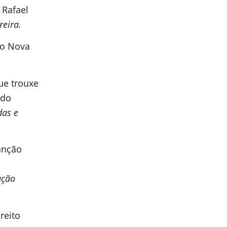
 Rafael
reira.
ão Nova
que trouxe
ndo
das e
anção
ação
reito