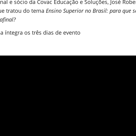
nal e sócio da Covac Educação e Soluções, José Robe
ue tratou do tema
Ensino Superior no Brasil: para que 
afinal?
a íntegra os três dias de evento