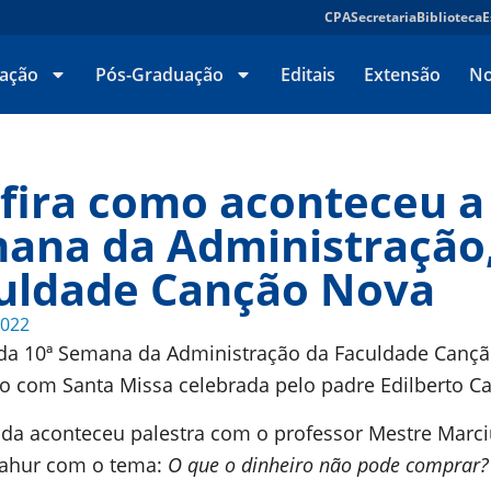
CPA
Secretaria
Biblioteca
E
ação
Pós-Graduação
Editais
Extensão
No
fira como aconteceu a
ana da Administração
uldade Canção Nova
2022
 da 10ª Semana da Administração da Faculdade Canç
cio com Santa Missa celebrada pelo padre Edilberto C
da aconteceu palestra com o professor Mestre Marc
Nahur com o tema:
O que o dinheiro não pode comprar?