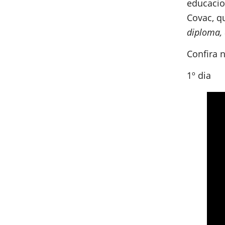
educacio
Covac, q
diploma, 
Confira n
1º dia