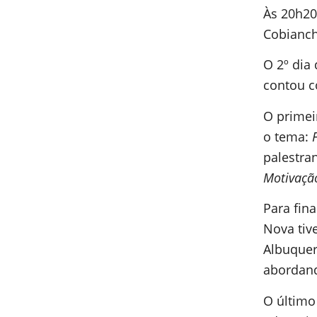
Às 20h20
Cobianch
O 2º dia
contou c
O primeir
o tema:
palestra
Motivaçã
Para fin
Nova tiv
Albuquer
abordand
O último 