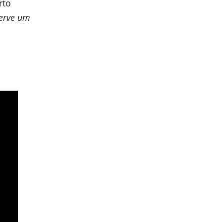
rto
serve um