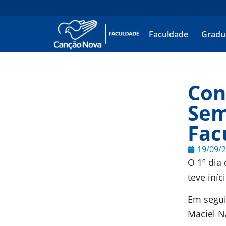
Faculdade
Gradu
Con
Sem
Fac
19/09/
O 1º dia
teve iní
Em segui
Maciel 