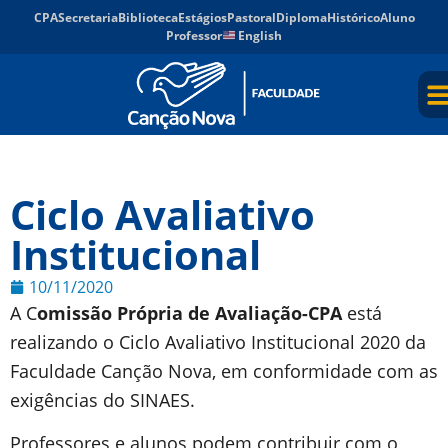
CPA
Secretaria
Biblioteca
Estágios
Pastoral
Diploma
Histórico
Aluno
Professor
English
Ciclo Avaliativo
Institucional
10/11/2020
A C
omissão Própria de Avaliação-CPA
está
realizando o Ciclo Avaliativo Institucional 2020 da
Faculdade Canção Nova, em conformidade com as
exigências do SINAES.
Professores e alunos podem contribuir com o