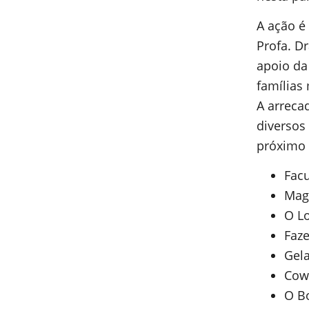
A ação é
Profa. D
apoio da
famílias
A arreca
diversos
próximo 
Facu
Mag
O L
Faz
Gel
Cow
O Bo