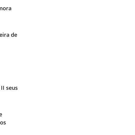
emora
eira de
II seus
e
tos