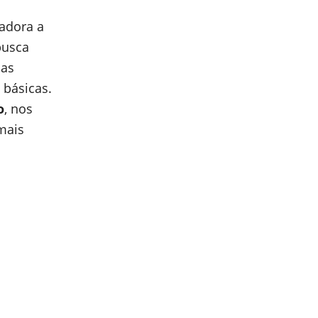
tadora a
busca
das
 básicas.
o
, nos
 mais