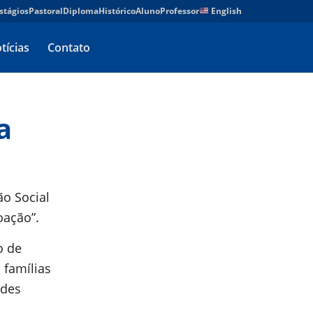
stágios
Pastoral
Diploma
Histórico
Aluno
Professor
English
tícias
Contato
a
o Social
oação”.
o de
 famílias
ades