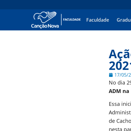
Faculdade
Gradu
Açã
202
17/05/
No dia 2
ADM na 
Essa inic
Administ
de Cacho
nesta pa