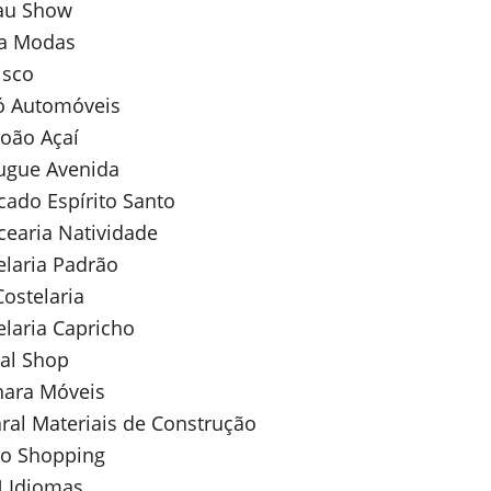
au Show
la Modas
isco
jó Automóveis
João Açaí
ugue Avenida
ado Espírito Santo
earia Natividade
laria Padrão
ostelaria
laria Capricho
al Shop
nara Móveis
al Materiais de Construção
vo Shopping
 Idiomas