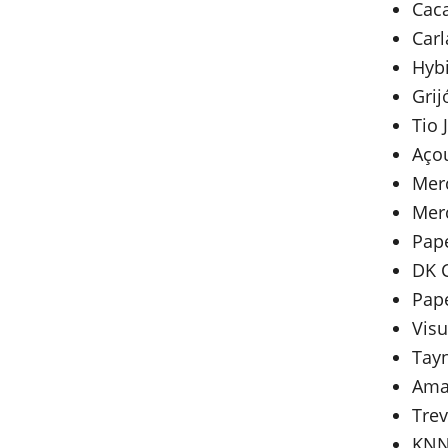
Cac
Car
Hyb
Gri
Tio 
Aço
Merc
Merc
Pape
DK C
Pape
Visu
Tay
Amar
Tre
KNN