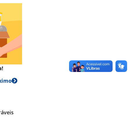
a!
ximo
ráveis