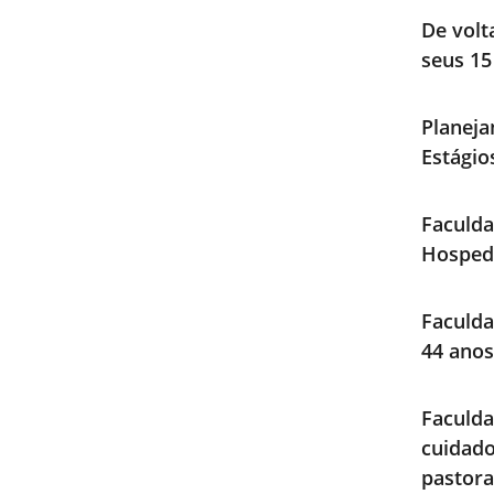
De volt
seus 15
Planeja
Estági
Faculda
Hosped
Faculda
44 anos
Faculd
cuidad
pastora