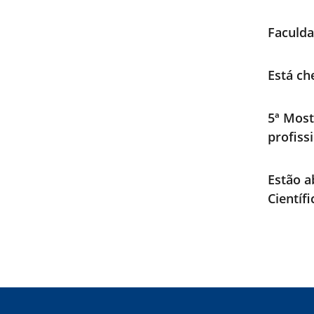
Faculda
Está ch
5ª Most
profiss
Estão a
Científ