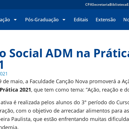
CPA
Secretaria
Biblioteca
E
ação
Pós-Graduação
Editais
Extensão
No
o Social ADM na Prátic
1
2021
9 de maio, a Faculdade Canção Nova promoverá a Açã
Prática 2021
, que tem como tema: “Ação, reação e d
iativa é realizada pelos alunos do 3° período do Curs
ração, com o objetivo de arrecadar alimentos para as
eira Paulista, que estão enfrentando muitas dificuld
ndemia.