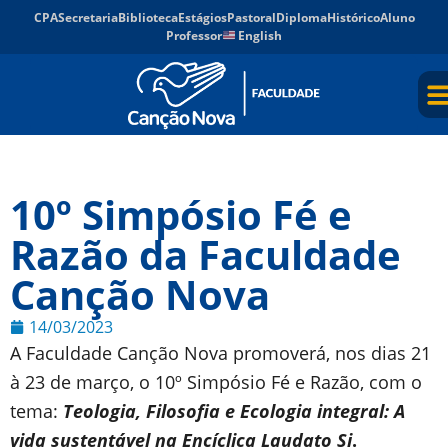
CPA
Secretaria
Biblioteca
Estágios
Pastoral
Diploma
Histórico
Aluno
Professor
English
10º Simpósio Fé e
Razão da Faculdade
Canção Nova
14/03/2023
A Faculdade Canção Nova promoverá, nos dias 21
à 23 de março, o 10º Simpósio Fé e Razão, com o
tema:
Teologia, Filosofia e Ecologia integral: A
vida sustentável na Encíclica Laudato Si
.